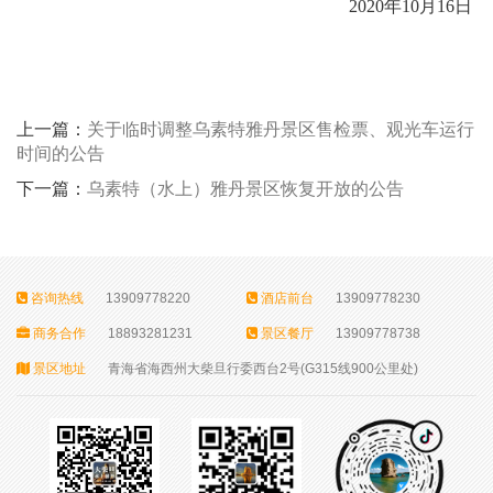
2020
年10月16日
上一篇：
关于临时调整乌素特雅丹景区售检票、观光车运行
时间的公告
下一篇：
乌素特（水上）雅丹景区恢复开放的公告
咨询热线
13909778220
酒店前台
13909778230
商务合作
18893281231
景区餐厅
13909778738
景区地址
青海省海西州大柴旦行委西台2号(G315线900公里处)