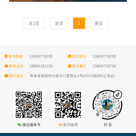
1
共1页
首页
尾页
咨询热线
13909778220
酒店前台
13909778230
商务合作
18893281231
景区餐厅
13909778738
景区地址
青海省海西州大柴旦行委西台2号(G315线900公里处)
微信服务号
新浪微博
抖 音