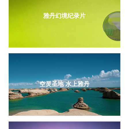
雅丹幻境纪录片
空灵圣地 水上雅丹