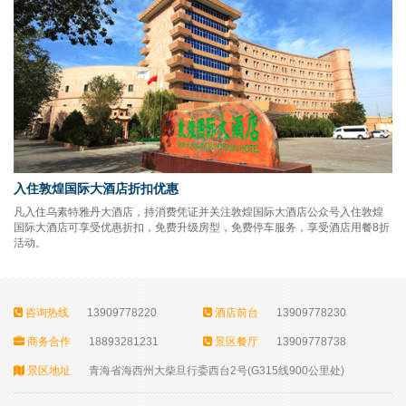
入住敦煌国际大酒店折扣优惠
凡入住乌素特雅丹大酒店，持消费凭证并关注敦煌国际大酒店公众号入住敦煌
国际大酒店可享受优惠折扣，免费升级房型，免费停车服务，享受酒店用餐8折
活动。
咨询热线
13909778220
酒店前台
13909778230
商务合作
18893281231
景区餐厅
13909778738
景区地址
青海省海西州大柴旦行委西台2号(G315线900公里处)